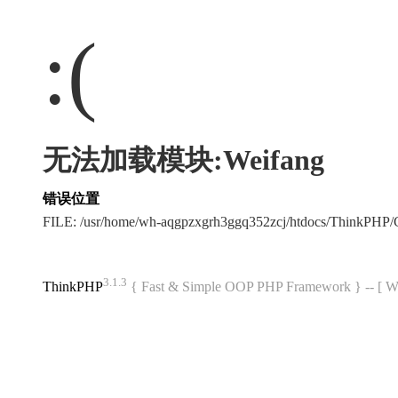
:(
无法加载模块:Weifang
错误位置
FILE: /usr/home/wh-aqgpzxgrh3ggq352zcj/htdocs/ThinkPH
3.1.3
ThinkPHP
{ Fast & Simple OOP PHP Framework } -- 