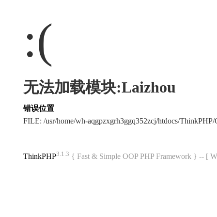
:(
无法加载模块:Laizhou
错误位置
FILE: /usr/home/wh-aqgpzxgrh3ggq352zcj/htdocs/ThinkPH
3.1.3
ThinkPHP
{ Fast & Simple OOP PHP Framework } -- 