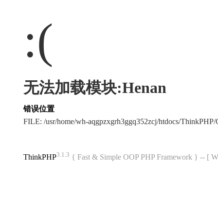
:(
无法加载模块:Henan
错误位置
FILE: /usr/home/wh-aqgpzxgrh3ggq352zcj/htdocs/ThinkPH
3.1.3
ThinkPHP
{ Fast & Simple OOP PHP Framework } -- 