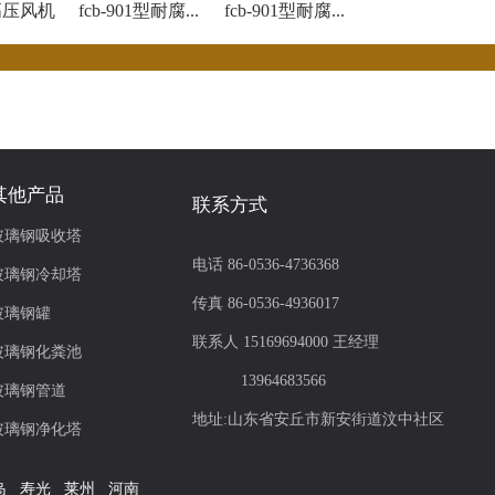
高压风机
fcb-901型耐腐...
fcb-901型耐腐...
其他产品
联系方式
玻璃钢吸收塔
电话 86-0536-4736368
玻璃钢冷却塔
传真 86-0536-4936017
玻璃钢罐
联系人 15169694000 王经理
玻璃钢化粪池
13964683566
玻璃钢管道
地址:山东省安丘市新安街道汶中社区
玻璃钢净化塔
岛
寿光
莱州
河南