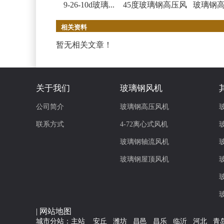
9-26-10d玻璃...
45度玻璃钢高压风
玻璃钢
机
相关资料
暂无相关文章！
关于我们
玻璃钢风机
公司简介
玻璃钢高压风机
联系方式
4-72离心式风机
玻璃钢轴流风机
玻璃钢屋顶风机
|
网站地图
城市分站：
主站
安丘
潍坊
昌邑
昌乐
临沂
河北
青